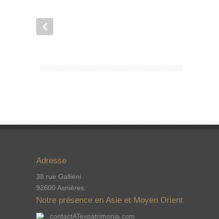
Adresse
38 rue Galliéni
92600 Asnières.
Notre présence en Asie et Moyen Orient
contactATexpatrimonia.com