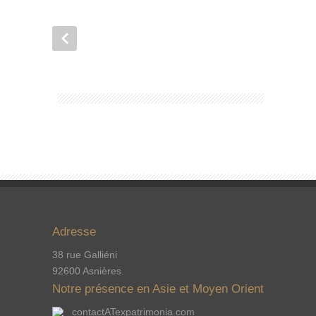
Adresse
38 rue Galliéni
92600 Asnières.
Notre présence en Asie et Moyen Orient
contactATexpatrimonia.com