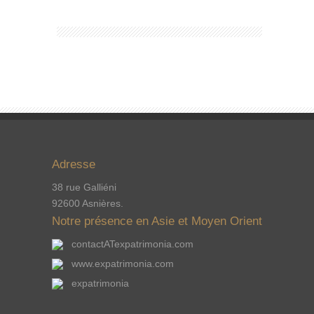
Adresse
38 rue Galliéni
92600 Asnières.
Notre présence en Asie et Moyen Orient
contactATexpatrimonia.com
www.expatrimonia.com
expatrimonia