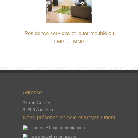
Residence services et louer meublé ou
LMP – LMNP
Adresse
38 rue Galliéni
92600 Asnières.
Notre présence en Asie et Moyen Orient
contactATexpatrimonia.com
www.expatrimonia.com