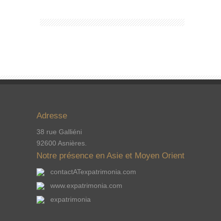
Adresse
38 rue Galliéni
92600 Asnières.
Notre présence en Asie et Moyen Orient
contactATexpatrimonia.com
www.expatrimonia.com
expatrimonia