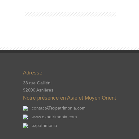
Adresse
38 rue Galliéni
92600 Asnières.
Notre présence en Asie et Moyen Orient
contactATexpatrimonia.com
www.expatrimonia.com
expatrimonia