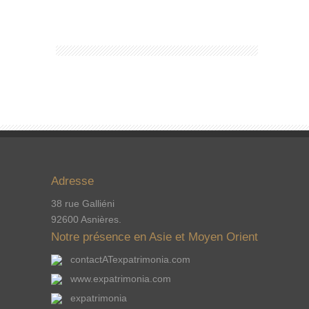
Adresse
38 rue Galliéni
92600 Asnières.
Notre présence en Asie et Moyen Orient
contactATexpatrimonia.com
www.expatrimonia.com
expatrimonia