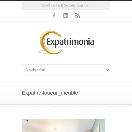
Email:
contact@expatrimonia.com
Expatrie-loueur_meuble