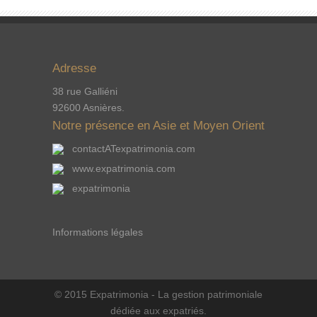
Adresse
38 rue Galliéni
92600 Asnières.
Notre présence en Asie et Moyen Orient
contactATexpatrimonia.com
www.expatrimonia.com
expatrimonia
Informations légales
© 2015 Expatrimonia - La gestion patrimoniale
dédiée aux expatriés.