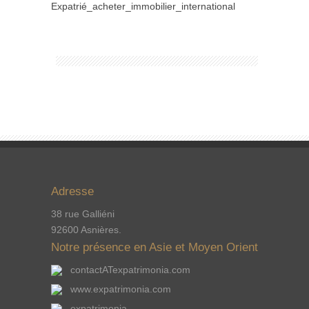
Expatrié_acheter_immobilier_international
Adresse
38 rue Galliéni
92600 Asnières.
Notre présence en Asie et Moyen Orient
contactATexpatrimonia.com
www.expatrimonia.com
expatrimonia