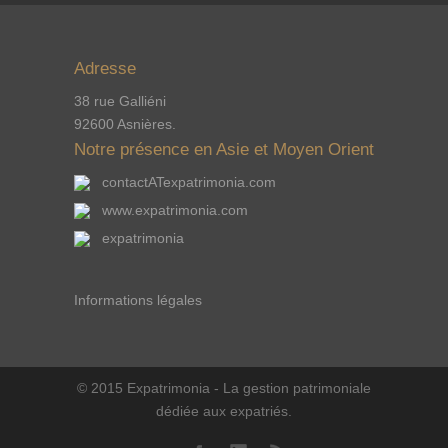
Adresse
38 rue Galliéni
92600 Asnières.
Notre présence en Asie et Moyen Orient
contactATexpatrimonia.com
www.expatrimonia.com
expatrimonia
Informations légales
© 2015 Expatrimonia - La gestion patrimoniale
dédiée aux expatriés.