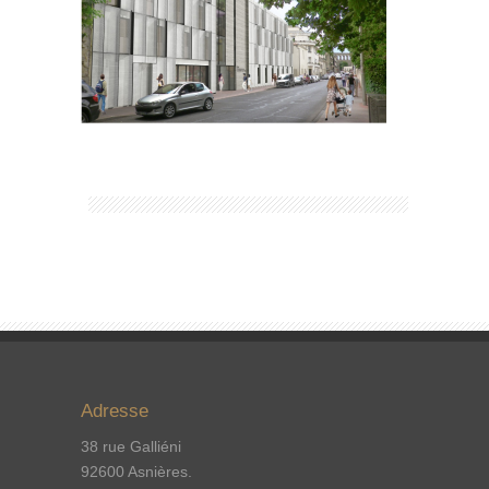
Adresse
38 rue Galliéni
92600 Asnières.