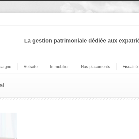
La gestion patrimoniale dédiée aux expatri
pargne
Retraite
Immobilier
Nos placements
Fiscalité
al