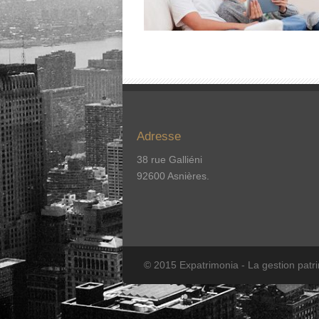
Adresse
38 rue Galliéni
92600 Asnières.
© 2015 Expatrimonia - La gestion patr