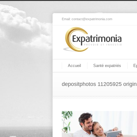
Email:
contact@expatrimonia.com
Accueil
Santé expatriés
E
depositphotos 11205925 origin