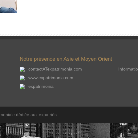
Notre présence en Asie et Moyen Orient
contactATexpatrimonia.com
Informatio
www.expatrimonia.com
expatrimonia
imoniale dédiée aux expatriés.