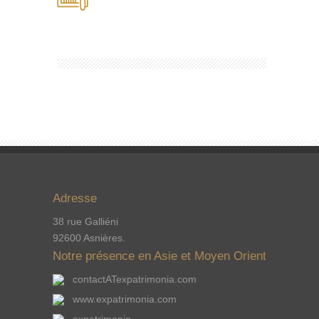
Adresse
38 rue Galliéni
92600 Asnières.
Notre présence en Asie et Moyen Orient
contactATexpatrimonia.com
www.expatrimonia.com
expatrimonia