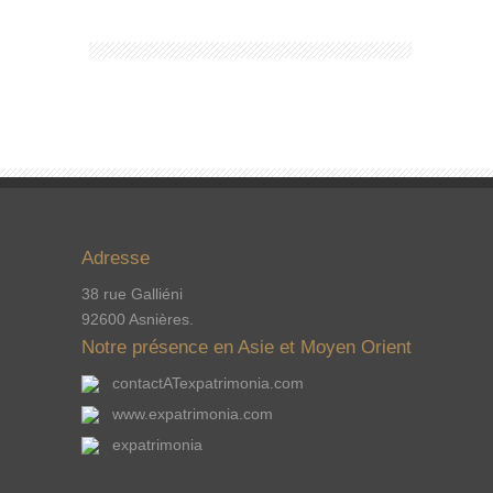
Adresse
38 rue Galliéni
92600 Asnières.
Notre présence en Asie et Moyen Orient
contactATexpatrimonia.com
www.expatrimonia.com
expatrimonia