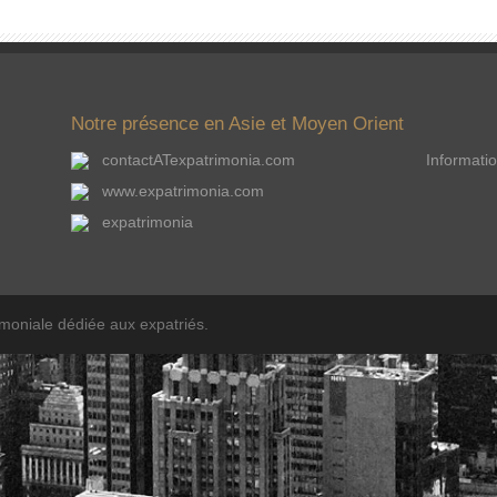
Notre présence en Asie et Moyen Orient
contactATexpatrimonia.com
Informatio
www.expatrimonia.com
expatrimonia
imoniale dédiée aux expatriés.