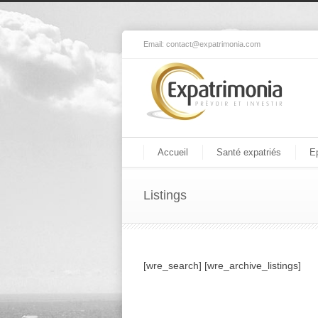
Email:
contact@expatrimonia.com
Accueil
Santé expatriés
E
Listings
[wre_search] [wre_archive_listings]