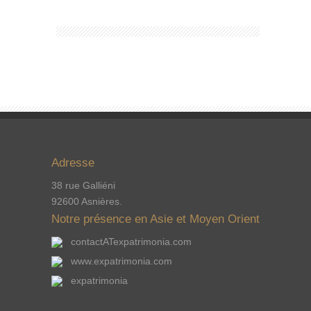
Adresse
38 rue Galliéni
92600 Asnières.
Notre présence en Asie et Moyen Orient
contactATexpatrimonia.com
www.expatrimonia.com
expatrimonia