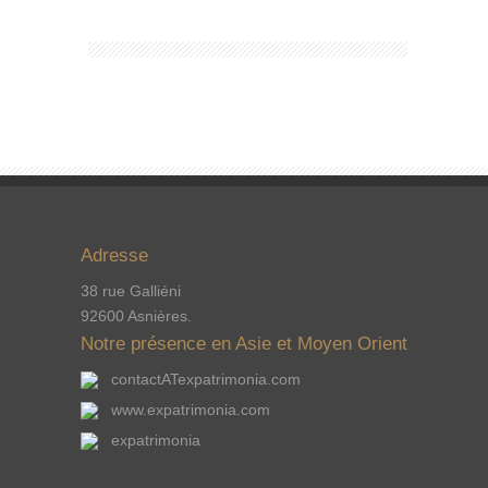
Adresse
38 rue Galliéni
92600 Asnières.
Notre présence en Asie et Moyen Orient
contactATexpatrimonia.com
www.expatrimonia.com
expatrimonia