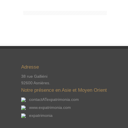
Adresse
38 rue Galliéni
92600 Asnières.
Notre présence en Asie et Moyen Orient
contactATexpatrimonia.com
www.expatrimonia.com
expatrimonia