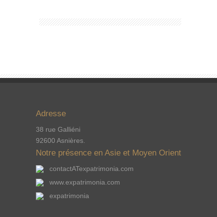
Adresse
38 rue Galliéni
92600 Asnières.
Notre présence en Asie et Moyen Orient
contactATexpatrimonia.com
www.expatrimonia.com
expatrimonia