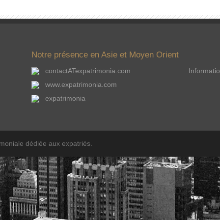
Notre présence en Asie et Moyen Orient
contactATexpatrimonia.com
Informatio
www.expatrimonia.com
expatrimonia
imoniale dédiée aux expatriés.