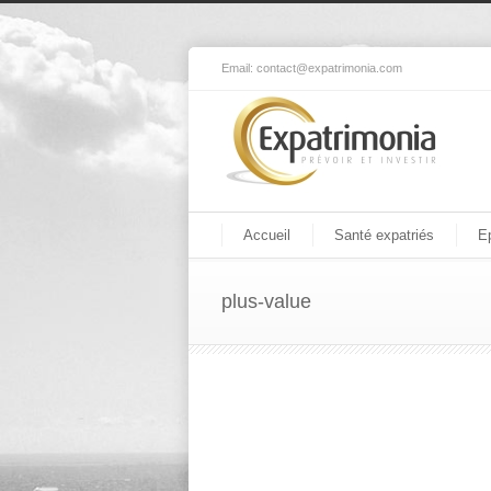
Email:
contact@expatrimonia.com
Accueil
Santé expatriés
E
plus-value