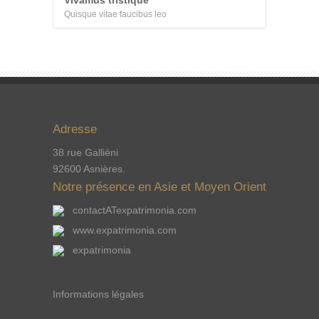
Vivamus tristique
Quisque vitae faucibus leo
Adresse
38 rue Galliéni
92600 Asnières.
Notre présence en Asie et Moyen Orient
contactATexpatrimonia.com
www.expatrimonia.com
expatrimonia
Informations légales