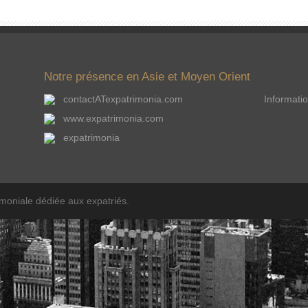
Notre présence en Asie et Moyen Orient
contactATexpatrimonia.com
Informatio
www.expatrimonia.com
expatrimonia
imoniale dédiée aux expatriés.