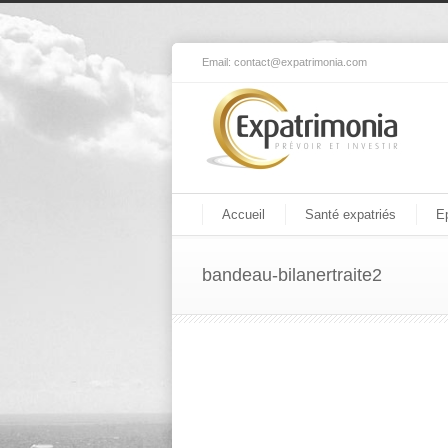
Email:
contact@expatrimonia.com
Accueil
Santé expatriés
E
bandeau-bilanertraite2