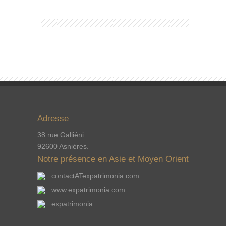
Adresse
38 rue Galliéni
92600 Asnières.
Notre présence en Asie et Moyen Orient
contactATexpatrimonia.com
www.expatrimonia.com
expatrimonia