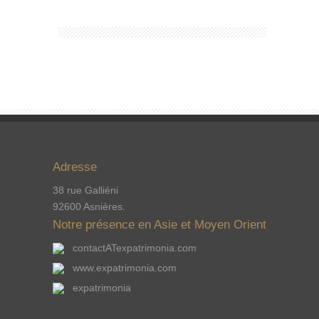
Adresse
38 rue Galliéni
92600 Asnières.
Notre présence en Asie et Moyen Orient
contactATexpatrimonia.com
www.expatrimonia.com
expatrimonia