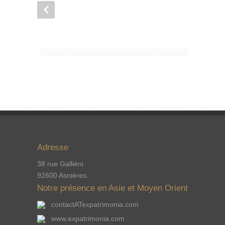
Adresse
38 rue Galliéni
92600 Asnières.
Notre présence en Asie et Moyen Orient
contactATexpatrimonia.com
www.expatrimonia.com