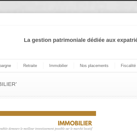
La gestion patrimoniale dédiée aux expatri
pargne
Retraite
Immobilier
Nos placements
Fiscalité
BILIER’