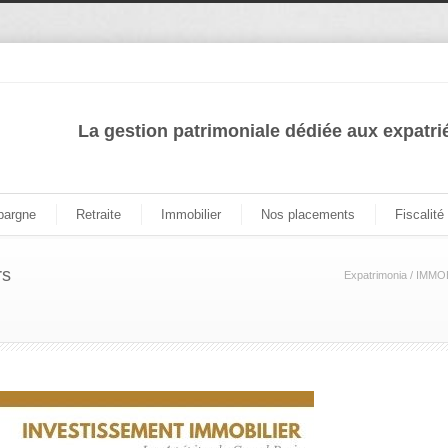
La gestion patrimoniale dédiée aux expatri
pargne
Retraite
Immobilier
Nos placements
Fiscalité
rs
Expatrimonia
/
IMMOB