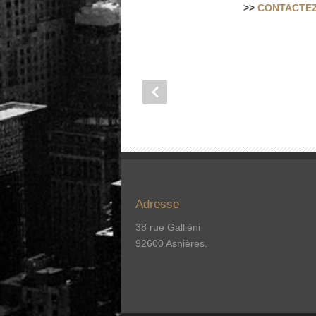
>>
CONTACTEZ
Adresse
38 rue Galliéni
92600 Asnières.