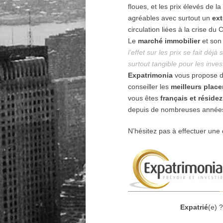
floues, et les prix élevés de 
agréables avec surtout un
ext
circulation liées à la crise du 
Le
marché immobilier
et son 
l’effet sur les prix se fait dé
surtout tangible pour les inves
Expatrimonia
vous propose d
conseiller les
meilleurs plac
vous êtes
français et résidez
depuis de nombreuses années
N’hésitez pas à effectuer une
Expatrié
(e) 