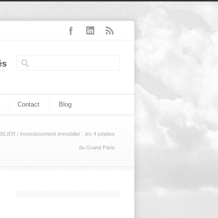
és
Contact
Blog
ILIER
/
Investissement immobilier : les 4 pépites
du Grand Paris