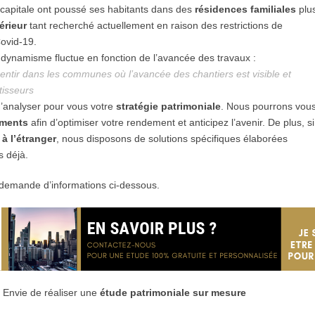
la capitale ont poussé ses habitants dans des
résidences familiales
plu
érieur
tant recherché actuellement en raison des restrictions de
Covid-19.
dynamisme fluctue en fonction de l’avancée des travaux :
jà sentir dans les communes où l’avancée des chantiers est visible et
tisseurs
’analyser pour vous votre
stratégie patrimoniale
. Nous pourrons vou
ements
afin d’optimiser votre rendement et anticipez l’avenir. De plus, si
 à l’étranger
, nous disposons de solutions spécifiques élaborées
 déjà.
 demande d’informations ci-dessous.
? Envie de réaliser une
étude patrimoniale sur mesure