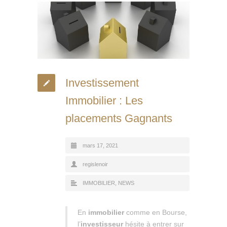
Investissement
Immobilier : Les
placements Gagnants
mars 17, 2021
regislenoir
IMMOBILIER
,
NEWS
En
immobilier
comme en Bourse,
l’
investisseur
hésite à entrer sur