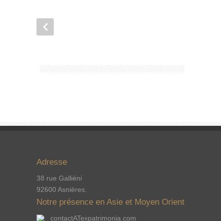
Adresse
38 rue Galliéni
92600 Asnières.
Notre présence en Asie et Moyen Orient
contactATexpatrimonia.com