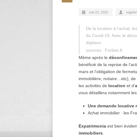
mai 23, 2020
regisle
De la location à l’achat, l
du Covid-19. Avec le déco
digitaux.
sources : Forbes.fr
Même après le
déconfineme
bénéficié de la reprise de l’activ
mars et l’obligation de fermet
immobilière, notaire…etc), de
les activités de
location
et d’
a
vous détaillera notamment les 
Une demande locative r
Achat immobilier : les Fr
Expatrimonia
est bien évide
immobiliers
.