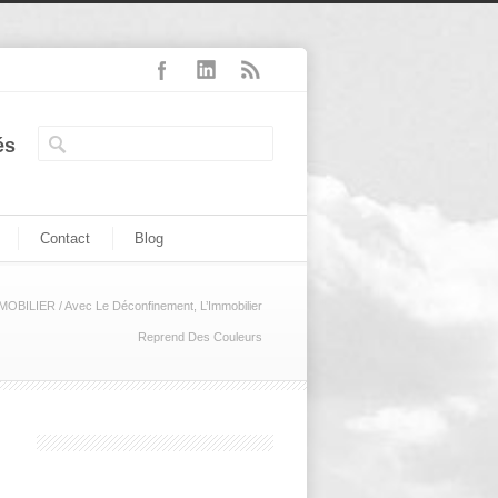
és
Contact
Blog
MOBILIER
/
Avec Le Déconfinement, L’Immobilier
Reprend Des Couleurs