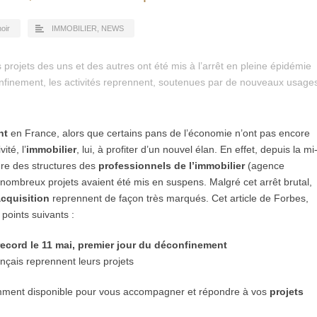
noir
IMMOBILIER
,
NEWS
es projets des uns et des autres ont été mis à l’arrêt en pleine épidémie
nfinement, les activités reprennent, soutenues par de nouveaux usage
nt
en France, alors que certains pans de l’économie n’ont pas encore
ité, l’
immobilier
, lui, à profiter d’un nouvel élan. En effet, depuis la mi
ure des structures des
professionnels de l’immobilier
(agence
 nombreux projets avaient été mis en suspens. Malgré cet arrêt brutal,
cquisition
reprennent de façon très marqués. Cet article de Forbes,
points suivants :
ecord le 11 mai, premier jour du déconfinement
ançais reprennent leurs projets
mment disponible pour vous accompagner et répondre à vos
projets