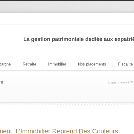
La gestion patrimoniale dédiée aux expatri
pargne
Retraite
Immobilier
Nos placements
Fiscalité
rs
Expatrimonia
/
IM
ent, L’Immobilier Reprend Des Couleurs