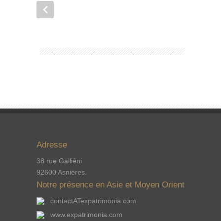
Adresse
38 rue Galliéni
92600 Asnières.
Notre présence en Asie et Moyen Orient
contactATexpatrimonia.com
www.expatrimonia.com