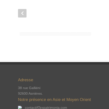
Adresse
38 rue Galliéni
92600 Asnières.
Notre présence en Asie et Moyen Orient
contactATexpatrimonia.com