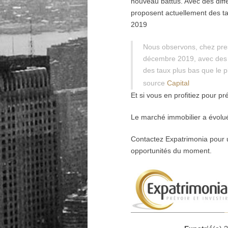
nouveau battus. Avec des diffé
proposent actuellement des ta
2019
Nous observons, chez pre
décembre 2019, avec des 
des taux plus bas que le 
source
Capital
Et si vous en profitiez pour pr
Le marché immobilier a évolué 
Contactez Expatrimonia pour 
opportunités du moment.