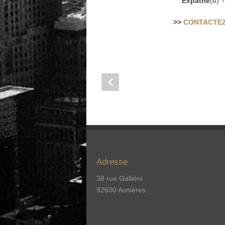
Expatrié
(e) 
>>
CONTACTEZ
Adresse
38 rue Galliéni
92600 Asnières.