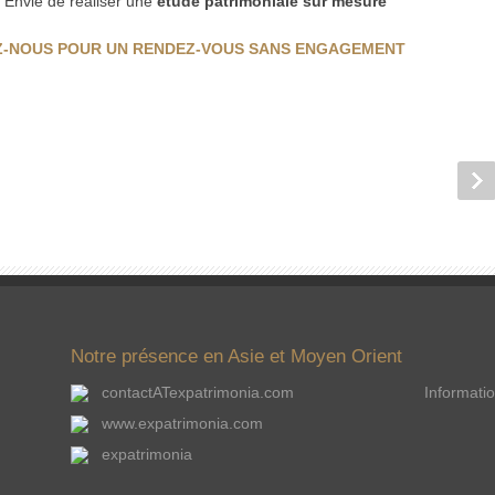
? Envie de réaliser une
étude patrimoniale sur mesure
-NOUS POUR UN RENDEZ-VOUS SANS ENGAGEMENT
Notre présence en Asie et Moyen Orient
contactATexpatrimonia.com
Informatio
www.expatrimonia.com
expatrimonia