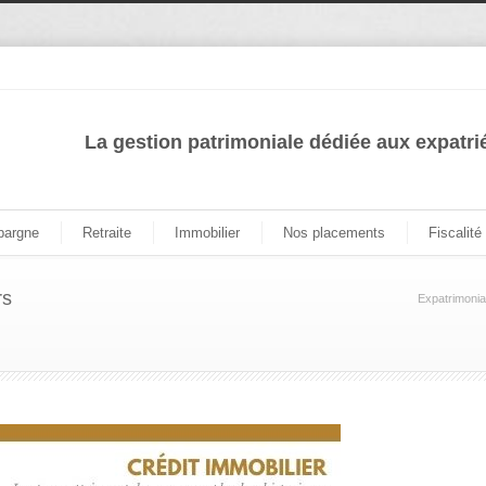
La gestion patrimoniale dédiée aux expatri
pargne
Retraite
Immobilier
Nos placements
Fiscalité
rs
Expatrimonia