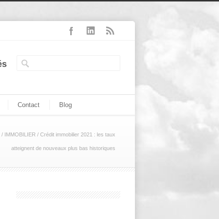
és
Contact
Blog
/
IMMOBILIER
/
Crédit immobilier 2021 : les taux
atteignent de nouveaux plus bas historiques