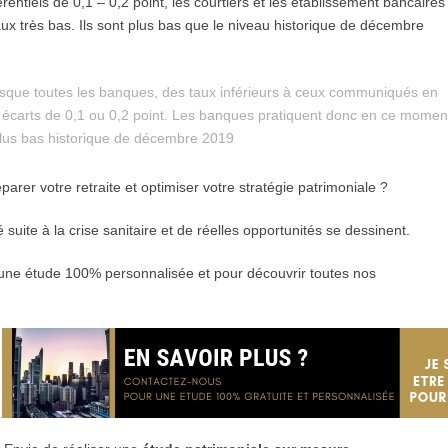
rentiels de 0,1 – 0,2 point, les courtiers et les établissement bancaires
ux très bas. Ils sont plus bas que le niveau historique de décembre
sque toutes les banques, des taux inférieurs à ceux communiqués en
écarts de 0,1 ou 0,2 point. Les banques pratiquent donc en ce momen
plus bas historique de décembre 2019
éparer votre retraite et optimiser votre stratégie patrimoniale ?
suite à la crise sanitaire et de réelles opportunités se dessinent.
une étude 100% personnalisée et pour découvrir toutes nos