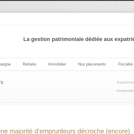
La gestion patrimoniale dédiée aux expatri
pargne
Retraite
Immobilier
Nos placements
Fiscalité
rs
Expatrimon
d’emprunteu
 une majorité d’emprunteurs décroche (encore)