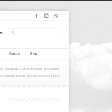
és
Contact
Blog
ia
/
IMMOBILIER
/
Crédit immobilier : une majorité
rs décroche (encore) des taux inférieurs à 1,5%