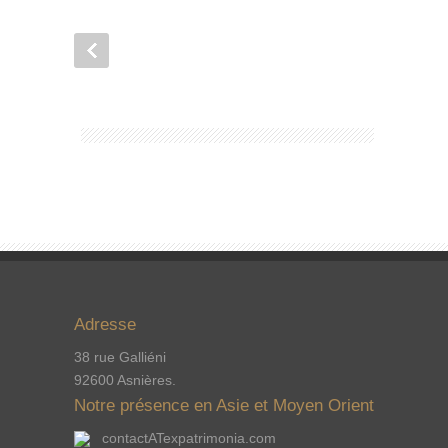
Adresse
38 rue Galliéni
92600 Asnières.
Notre présence en Asie et Moyen Orient
contactATexpatrimonia.com