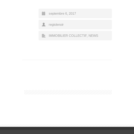
septembre 6, 2017
regislenoir
IMMOBILIER COLLECTIF
,
NEWS