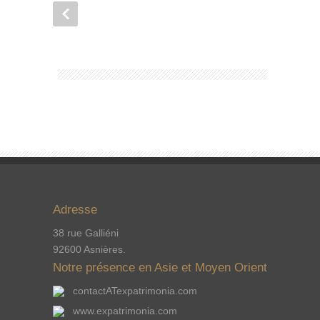
Adresse
38 rue Galliéni
92600 Asnières.
Notre présence en Asie et Moyen Orient
contactATexpatrimonia.com
www.expatrimonia.com