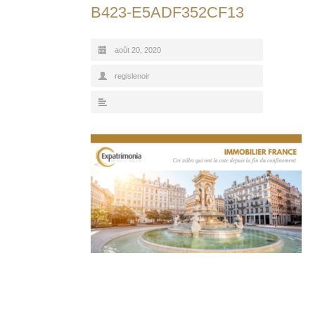
B423-E5ADF352CF13
août 20, 2020
regislenoir