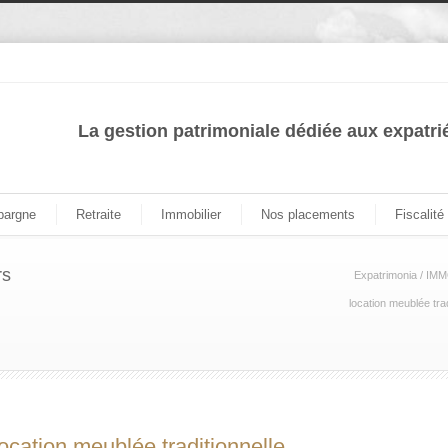
La gestion patrimoniale dédiée aux expatri
pargne
Retraite
Immobilier
Nos placements
Fiscalité
rs
Expatrimonia
/
IMM
location meublée trad
location meublée traditionnelle