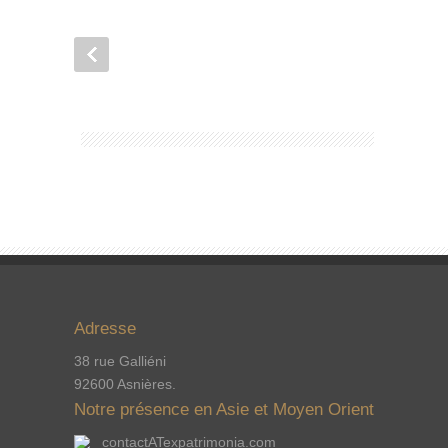
Adresse
38 rue Galliéni
92600 Asnières.
Notre présence en Asie et Moyen Orient
contactATexpatrimonia.com