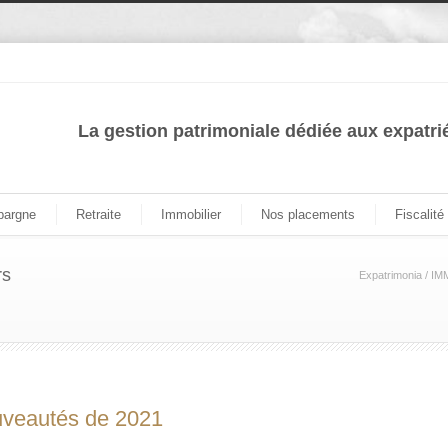
La gestion patrimoniale dédiée aux expatri
pargne
Retraite
Immobilier
Nos placements
Fiscalité
rs
Expatrimonia
/
IM
ouveautés de 2021