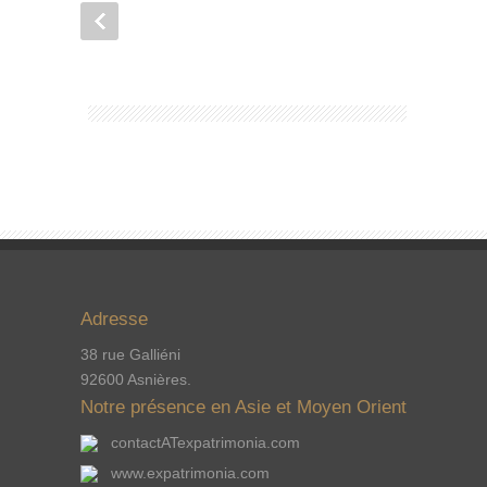
Adresse
38 rue Galliéni
92600 Asnières.
Notre présence en Asie et Moyen Orient
contactATexpatrimonia.com
www.expatrimonia.com