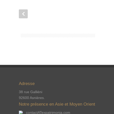
Adresse
38 rue Galliéni
92600 Asnières.
Notre présence en Asie et Moyen Orient
contactATexpatrimonia.com