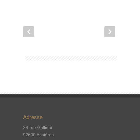
Adresse
38 rue Galliéni
92600 Asnières.