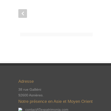
Adresse
38 rue Galliéni
92600 Asnières.
Notre présence en Asie et Moyen Orient
contactATexpatrimonia.com