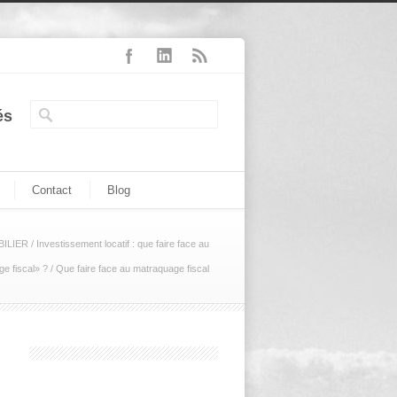
és
Contact
Blog
ILIER
/
Investissement locatif : que faire face au
e fiscal» ?
/
Que faire face au matraquage fiscal