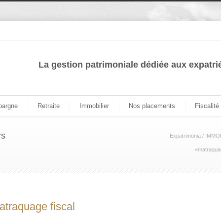
La gestion patrimoniale dédiée aux expatri
pargne
Retraite
Immobilier
Nos placements
Fiscalité
rs
Expatrimonia
/
IMMOB
«matraquag
atraquage fiscal