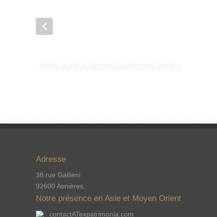
Adresse
38 rue Galliéni
92600 Asnières.
Notre présence en Asie et Moyen Orient
contactATexpatrimonia.com