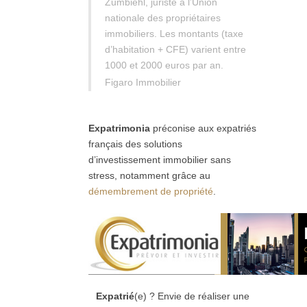
Zumbiehl, juriste à l’Union
nationale des propriétaires
immobiliers. Les montants (taxe
d’habitation + CFE) varient entre
1000 et 2000 euros par an.
Figaro Immobilier
Expatrimonia
préconise aux expatriés
français des solutions
d’investissement immobilier sans
stress, notamment grâce au
démembrement de propriété
.
Expatrié
(e) ? Envie de réaliser une