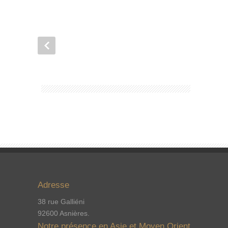
Adresse
38 rue Galliéni
92600 Asnières.
Notre présence en Asie et Moyen Orient