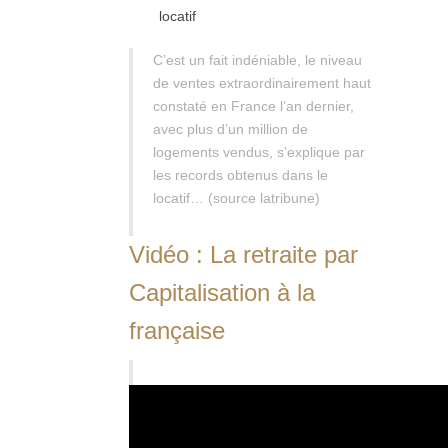
locatif
C’est un fait indéniable, le niveau
de ventes extraordinairement haut
constaté en France l’an dernier,
avec plus d’un million de
logements vendus, s’explique par
les records obtenus dans le
locatif… (source latribune)
Vidéo : La retraite par
Capitalisation à la
française