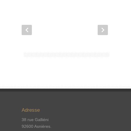
Adresse
38 rue Galliéni
92600 Asnières.